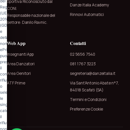
del
Sportiva Riconosciuto dal
Danze Italia Academy
Regolamento
CONI.
(UE)
Rinnovi Automatici
Responsabile nazionale del
2016/679
settore: Danilo Ravnic.
(GDPR)
e
della
Web App
Contatti
normativa
ePrivacy
Insegnanti App
02 5656 7540
puoi
prestare
Area Danzatori
081 1767 3223
il
Area Genitori
segreteria@danzeitalia.it
consenso,
rifiutarlo
ATF Prime
Via Sant'Antonio Abate n°7,
o
84018 Scafati (SA)
selezionare
le
Termini e Condizioni
singole
Preferenze Cookie
categorie:
il
rifiuto
non