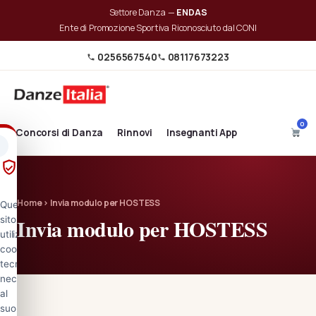
Settore Danza —
ENDAS
Ente di Promozione Sportiva Riconosciuto dal CONI
0256567540
08117673223
0
Concorsi di Danza
Rinnovi
Insegnanti App
✕
Informativa
sull'uso dei
cookie
Home › Invia modulo per HOSTESS
Questo
Invia modulo per HOSTESS
sito
utilizza
cookie
tecnici,
necessari
al
suo